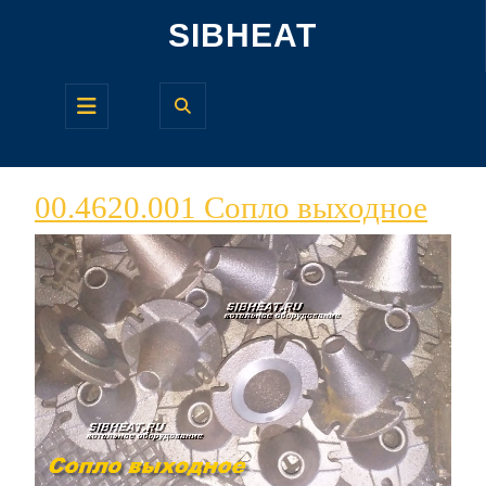
Перейти
SIBHEAT
к
содержимому
Кнопка
Открыть
00.4
00.4620.001 Сопло выходное
Соп
вых