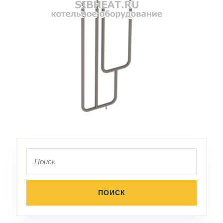
Поиск
по: