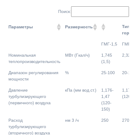
Поиск:
Тип
Параметры
Размерность
горел
Тип
Параметры
Размерность
ГМГ-1,5
ГМГ-2
горел
Номинальная
МВт (Гкал/ч)
1,745
2,326 
теплопроизводительность
(1,5)
Диапазон регулирования
%
25-100
20-10
мощности
Давление
кПа (мм вод.ст.)
1,176-
1,176-
турбулизирующего
1,47
(120-1
(первичного) воздуха
(120-
150)
Расход
нм 3 /ч
250
270
турбулизирующего
(вторичного) воздуха