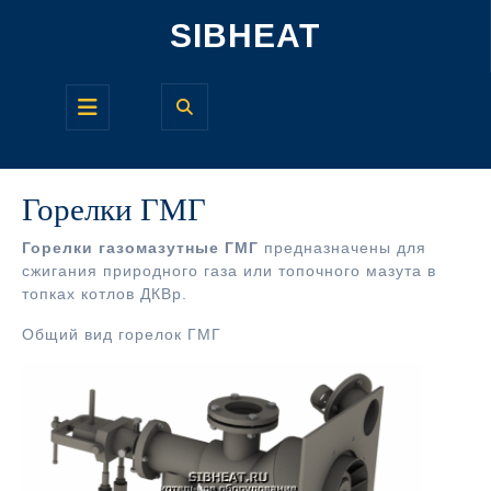
Перейти
SIBHEAT
к
содержимому
Кнопка
Открыть
Горелки ГМГ
Горелки газомазутные ГМГ
предназначены для
сжигания природного газа или топочного мазута в
топках котлов ДКВр.
Общий вид горелок ГМГ