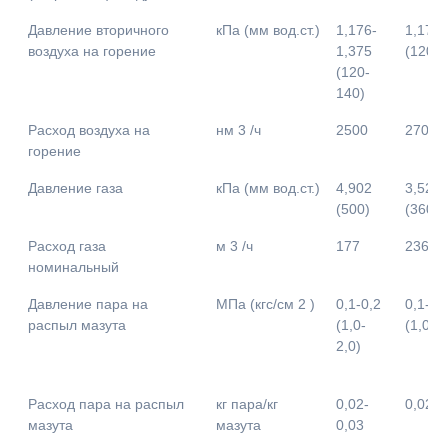
Давление вторичного
кПа (мм вод.ст.)
1,176-
1,176-
воздуха на горение
1,375
(120-1
(120-
140)
Расход воздуха на
нм 3 /ч
2500
2700
горение
Давление газа
кПа (мм вод.ст.)
4,902
3,529
(500)
(360)
Расход газа
м 3 /ч
177
236
номинальный
Давление пара на
МПа (кгс/см 2 )
0,1-0,2
0,1-0,
распыл мазута
(1,0-
(1,0-2,
2,0)
Расход пара на распыл
кг пара/кг
0,02-
0,02-0
мазута
мазута
0,03