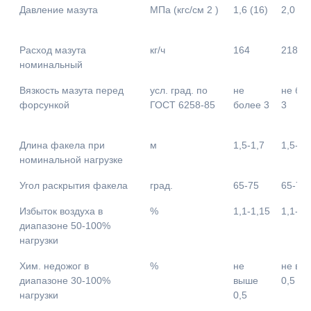
Давление мазута
МПа (кгс/см 2 )
1,6 (16)
2,0 (2
Расход мазута
кг/ч
164
218
номинальный
Вязкость мазута перед
усл. град. по
не
не бо
форсункой
ГОСТ 6258-85
более 3
3
Длина факела при
м
1,5-1,7
1,5-2,
номинальной нагрузке
Угол раскрытия факела
град.
65-75
65-75
Избыток воздуха в
%
1,1-1,15
1,1-1,
диапазоне 50-100%
нагрузки
Хим. недожог в
%
не
не вы
диапазоне 30-100%
выше
0,5
нагрузки
0,5