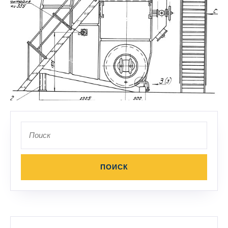
Поиск
по: