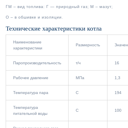
ГМ – вид топлива: Г — природный газ; М – мазут;
О – в обшивке и изоляции.
Технические характеристики котла
Наименование
Размерность
Значе
характеристики
Паропроизводительность
т/ч
16
Рабочее давление
МПа
1,3
Температура пара
С
194
Температура
С
100
питательной воды