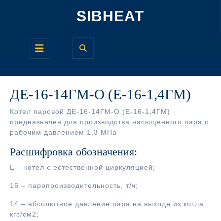
Перейти
SIBHEAT
к
содержимому
Кнопка
Открыть
ДЕ-16-14ГМ-О (Е-16-1,4ГМ)
Котел паровой ДЕ-16-14ГМ-О (Е-16-1,4ГМ)
предназначен для производства насыщенного пара с
рабочим давлением 1,3 МПа
Расшифровка обозначения:
Е – котел с естественной циркуляцией;
16 – паропроизводительность, т/ч;
14 – абсолютное давление пара на выходе из котла,
кгс/см2;