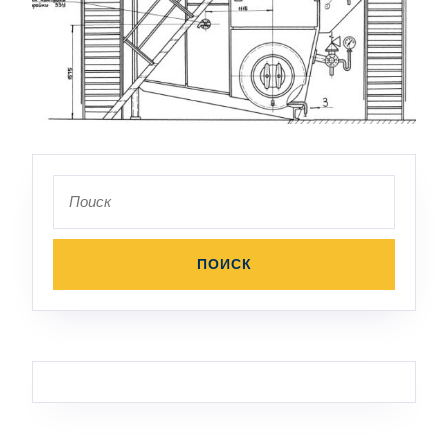
Поиск
по: