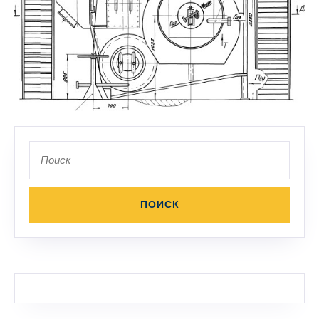
Поиск
по: