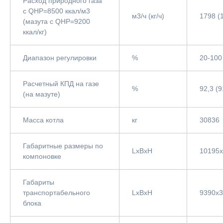
Расход природного газа
с QНР=8500 ккал/м3
м3/ч (кг/ч)
1798 (
(мазута с QНР=9200
ккал/кг)
Диапазон регулировки
%
20-100
Расчетный КПД на газе
%
92,3 (9
(на мазуте)
Масса котла
кг
30836
Габаритные размеры по
LxBxH
10195
компоновке
Габариты
транспортабельного
LxBxH
9390х
блока