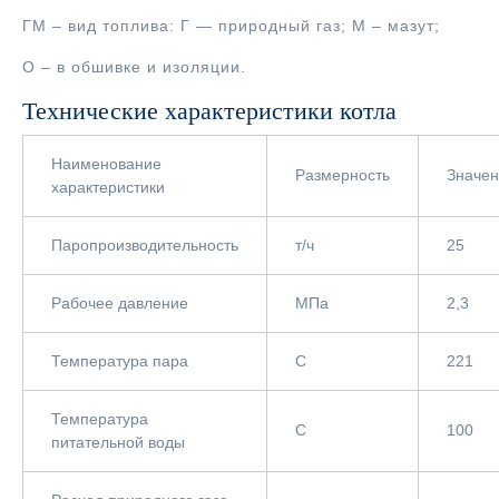
ГМ – вид топлива: Г — природный газ; М – мазут;
О – в обшивке и изоляции.
Технические характеристики котла
Наименование
Размерность
Значе
характеристики
Паропроизводительность
т/ч
25
Рабочее давление
МПа
2,3
Температура пара
С
221
Температура
С
100
питательной воды