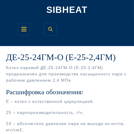
Перейти
SIBHEAT
к
содержимому
Кнопка
Открыть
ДЕ-25-24ГМ-О (Е-25-2,4ГМ)
Котел паровой ДЕ-25-24ГМ-О (Е-25-2,4ГМ)
предназначен для производства насыщенного пара с
рабочим давлением 2,4 МПа
Расшифровка обозначения:
Е – котел с естественной циркуляцией;
25 – паропроизводительность, т/ч;
24 – абсолютное давление пара на выходе из котла,
кгс/см2;