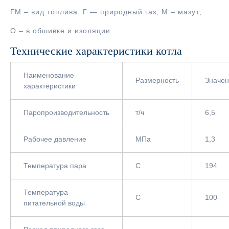
ГМ – вид топлива: Г — природный газ; М – мазут;
О – в обшивке и изоляции.
Технические характеристики котла
Наименование
Размерность
Значе
характеристики
Паропроизводительность
т/ч
6,5
Рабочее давление
МПа
1,3
Температура пара
С
194
Температура
С
100
питательной воды