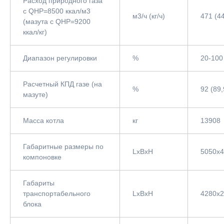
Расход природного газа
с QНР=8500 ккал/м3
м3/ч (кг/ч)
471 (4
(мазута с QНР=9200
ккал/кг)
Диапазон регулировки
%
20-100
Расчетный КПД газе (на
%
92 (89,
мазуте)
Масса котла
кг
13908
Габаритные размеры по
LxBxH
5050x
компоновке
Габариты
транспортабельного
LxBxH
4280х
блока