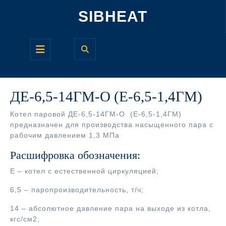
Перейти
SIBHEAT
к
содержимому
Кнопка
Открыть
ДЕ-6,5-14ГМ-О (Е-6,5-1,4ГМ)
Котел паровой ДЕ-6,5-14ГМ-О (Е-6,5-1,4ГМ)
предназначен для производства насыщенного пара с
рабочим давлением 1,3 МПа
Расшифровка обозначения:
Е – котел с естественной циркуляцией;
6,5 – паропроизводительность, т/ч;
14 – абсолютное давление пара на выходе из котла,
кгс/см2;