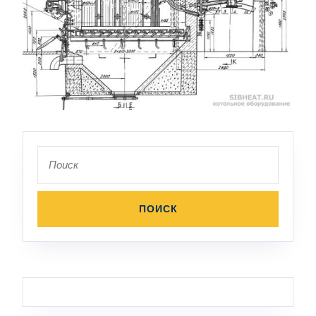
Поиск
по: