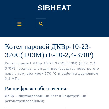
Перейти
SIBHEAT
к
содержимому
Кнопка
Открыть
Котел паровой ДКВр-10-23-
370С(ТЛЗМ) (Е-10-2,4-370Р)
Котел паровой ДКВр-10-23-370С(ТЛЗМ) (Е-10-2,4-
370Р) предназначен для производства перегретого
пара с температурой 370 °С и рабочим давлением
2,3 МПа.
Расшифровка обозначения:
ДКВр – Двухбарабанный Котел Водотрубный
реконструированный;