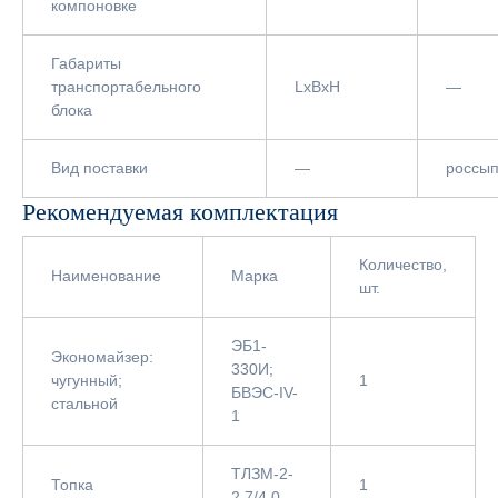
компоновке
Габариты
транспортабельного
LxBxH
—
блока
Вид поставки
—
россы
Рекомендуемая комплектация
Количество,
Наименование
Марка
шт.
ЭБ1-
Экономайзер:
330И;
чугунный;
1
БВЭС-IV-
стальной
1
ТЛЗМ-2-
Топка
1
2,7/4,0