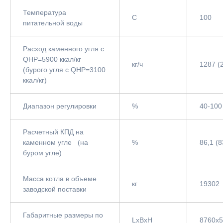
Температура
С
100
питательной воды
Расход каменного угля с
QНР=5900 ккал/кг
кг/ч
1287 (
(бурого угля с QНР=3100
ккал/кг)
Диапазон регулировки
%
40-100
Расчетный КПД на
каменном угле (на
%
86,1 (8
буром угле)
Масса котла в объеме
кг
19302
заводской поставки
Габаритные размеры по
LxBxH
8760x