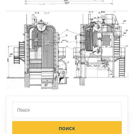
Поиск
по: