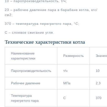
10 – паропроизводительность, т/ч;
23 – рабочее давление пара в барабане котла, кгс/
см2;
370 – температура перегретого пара, °С;
С – слоевое сжигание угля.
Технические характеристики котла
Наименование
Размерность
Значе
характеристики
Паропроизводительность
т/ч
10
Рабочее давление
МПа
2,3
Температура
С
370
перегретого пара