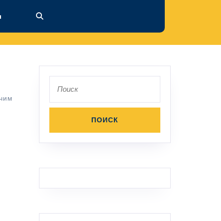
ы
Поиск
по:
очим