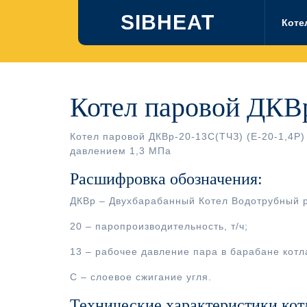
Перейти
SIBHEAT
к
Коте
содержимому
Котел паровой ДКВр
Котел паровой ДКВр-20-13С(ТЧЗ) (Е-20-1,4Р
давлением 1,3 МПа
Расшифровка обозначения:
ДКВр – Двухбарабанный Котел Водотрубный 
20 – паропроизводительность, т/ч;
13 – рабочее давление пара в барабане котла
С – слоевое сжигание угля.
Технические характеристики кот