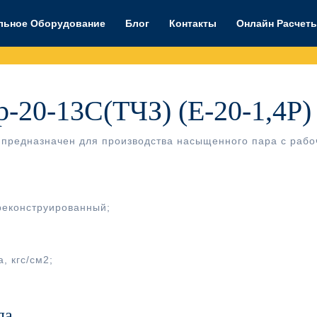
льное Оборудование
Блог
Контакты
Онлайн Расчет
-20-13С(ТЧЗ) (Е-20-1,4Р)
) предназначен для производства насыщенного пара с раб
реконструированный;
, кгс/см2;
ла