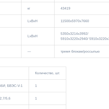
кг
43419
LxBxH
11500х5970х7660
5350х3214х3992/
LxBxH
5910х3220х2940/ 5910х3220х
—
тремя блокам/россыпью
Количество, шт.
46И; БВЭС-V-1
1
2,7/5,6
1