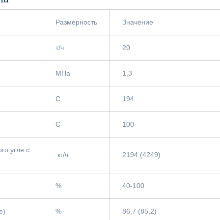
Размерность
Значение
т/ч
20
МПа
1,3
С
194
С
100
го угля с
кг/ч
2194 (4249)
%
40-100
ле)
%
86,7 (85,2)