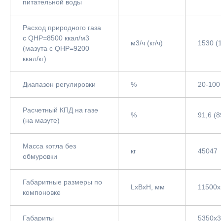
питательной воды
Расход природного газа
с QНР=8500 ккал/м3
м3/ч (кг/ч)
1530 (
(мазута с QНР=9200
ккал/кг)
Диапазон регулировки
%
20-100
Расчетный КПД на газе
%
91,6 (8
(на мазуте)
Масса котла без
кг
45047
обмуровки
Габаритные размеры по
LxBxH, мм
11500х
компоновке
Габариты
5350х3