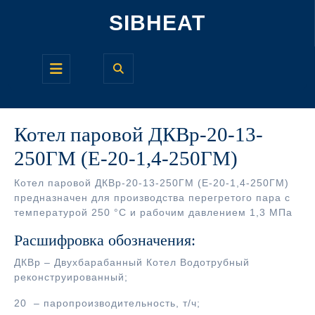
Перейти
SIBHEAT
к
содержимому
Кнопка
Открыть
Котел паровой ДКВр-20-13-
250ГМ (Е-20-1,4-250ГМ)
Котел паровой ДКВр-20-13-250ГМ (Е-20-1,4-250ГМ)
предназначен для производства перегретого пара с
температурой 250 °С и рабочим давлением 1,3 МПа
Расшифровка обозначения:
ДКВр – Двухбарабанный Котел Водотрубный
реконструированный;
20 – паропроизводительность, т/ч;