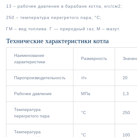
13 – рабочее давление в барабане котла, кгс/см2;
250 – температура перегретого пара, °С;
ГМ – вид топлива: Г — природный газ; М – мазут.
Технические характеристики котла
Наименование
Размерность
Значе
характеристики
Паропроизводительность
т/ч
20
Рабочее давление
МПа
1,3
Температура
°С
250
перегретого пара
Температура
°С
100