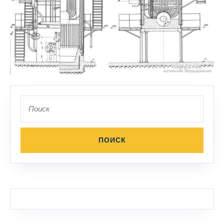
Поиск
по: