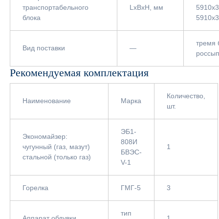
транспортабельного
LxBxH, мм
5910х3
блока
5910х
тремя 
Вид поставки
—
россы
Рекомендуемая комплектация
Количество,
Наименование
Марка
шт.
ЭБ1-
Экономайзер:
808И
чугунный (газ, мазут)
1
БВЭС-
стальной (только газ)
V-1
Горелка
ГМГ-5
3
тип
Аппарат обдувки
1