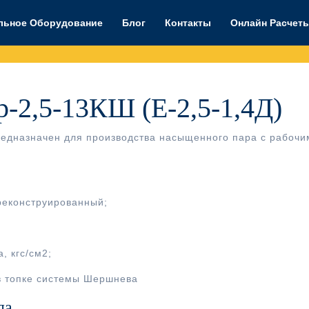
льное Оборудование
Блог
Контакты
Онлайн Расчет
-2,5-13КШ (Е-2,5-1,4Д)
предназначен для производства насыщенного пара с рабочи
реконструированный;
, кгс/см2;
в топке системы Шершнева
ла