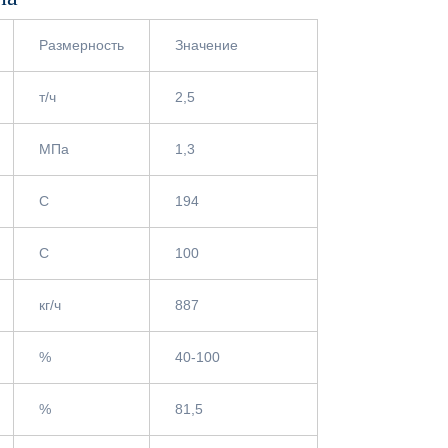
Размерность
Значение
т/ч
2,5
МПа
1,3
С
194
С
100
кг/ч
887
%
40-100
%
81,5