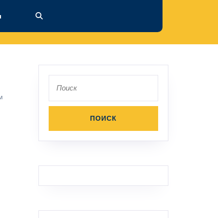
ы
Поиск
по:
м