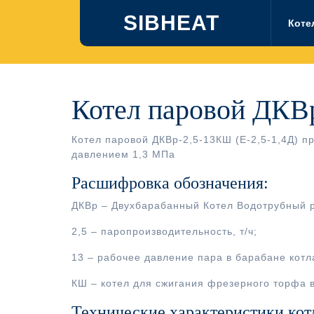
Перейти
SIBHEAT
к
Коте
содержимому
Котел паровой ДКВр
Котел паровой ДКВр-2,5-13КШ (Е-2,5-1,4Д) 
давлением 1,3 МПа
Расшифровка обозначения:
ДКВр – Двухбарабанный Котел Водотрубный 
2,5 – паропроизводительность, т/ч;
13 – рабочее давление пара в барабане котла
КШ – котел для сжигания фрезерного торфа 
Технические характеристики кот