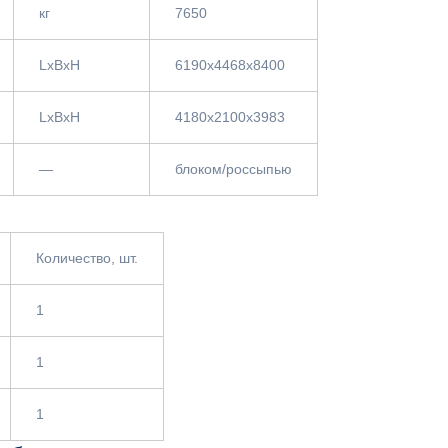
кг
7650
LxBxH
6190x4468x8400
LxBxH
4180х2100х3983
—
блоком/россыпью
Количество, шт.
1
1
1