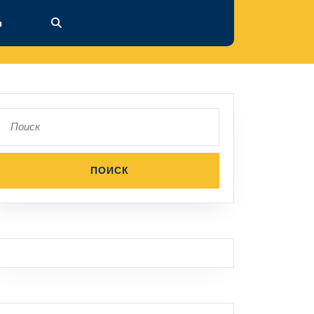
ы
Поиск
по: