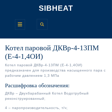
Перейти
SIBHEAT
к
содержимому
Кнопка
Открыть
Котел паровой ДКВр-4-13ПМ
(Е-4-1,4ОИ)
Котел паровой ДКВр-4-13ПМ (Е-4-1,4ОИ)
предназначен для производства насыщенного пара с
рабочим давлением 1,3 МПа
Расшифровка обозначения:
ДКВр – Двухбарабанный Котел Водотрубный
реконструированный;
4 – паропроизводительность, т/ч;