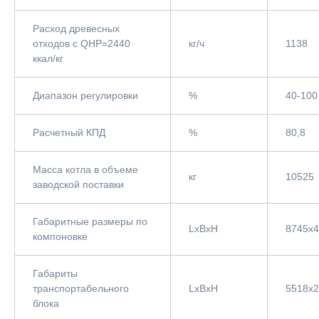
Расход древесных
отходов с QНР=2440
кг/ч
1138
ккал/кг
Диапазон регулировки
%
40-100
Расчетный КПД
%
80,8
Масса котла в объеме
кг
10525
заводской поставки
Габаритные размеры по
LxBxH
8745x
компоновке
Габариты
транспортабельного
LxBxH
5518х
блока