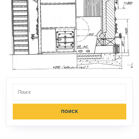
Поиск
по: