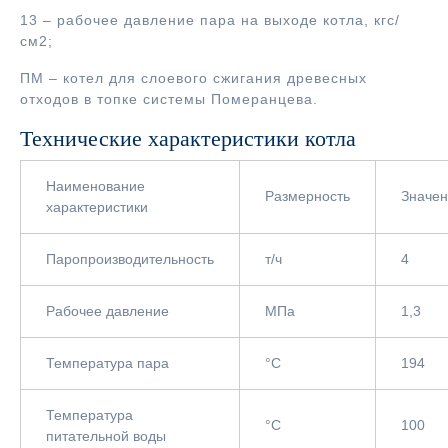
13 – рабочее давление пара на выходе котла, кгс/
см2;
ПМ – котел для слоевого сжигания древесных
отходов в топке системы Померанцева.
Технические характеристики котла
Наименование
Размерность
Значе
характеристики
Паропроизводительность
т/ч
4
Рабочее давление
МПа
1,3
Температура пара
°С
194
Температура
°С
100
питательной воды