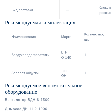
блоком
Вид поставки
—
россы
Рекомендуемая комплектация
Количество,
Наименование
Марка
шт.
ВП-
Воздухоподогреватель
1
О-140
тип
Аппарат обдувки
1
ОН
Рекомендуемое вспомогательное
оборудование
Вентилятор ВДН-8-1500
Дымосос ДН-11,2-1000