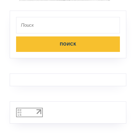
Поиск
по: