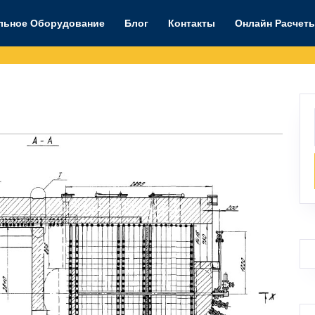
льное Оборудование
Блог
Контакты
Онлайн Расчет
kwr-
.5-
3gm_03