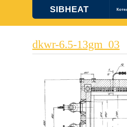
Перейти
SIBHEAT
к
Коте
содержимому
d
dkwr-6.5-13gm_03
6
1