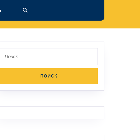
ы
Поиск
по: