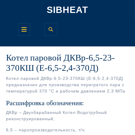
Перейти
SIBHEAT
к
содержимому
Кнопка
Открыть
Котел паровой ДКВр-6,5-23-
370КШ (Е-6,5-2,4-370Д)
Котел паровой ДКВр-6,5-23-370КШ (Е-6,5-2,4-370Д)
предназначен для производства перегретого пара с
температурой 370 °С и рабочим давлением 2,3 МПа
Расшифровка обозначения:
ДКВр – Двухбарабанный Котел Водотрубный
реконструированный;
6,5 – паропроизводительность, т/ч;