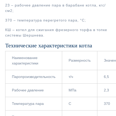
23 – рабочее давление пара в барабане котла, кгс/
см2;
370 – температура перегретого пара, °С;
КШ – котел для сжигания фрезерного торфа в топке
системы Шершнева.
Технические характеристики котла
Наименование
Размерность
Значе
характеристики
Паропроизводительность
т/ч
6,5
Рабочее давление
МПа
2,3
Температура пара
С
370