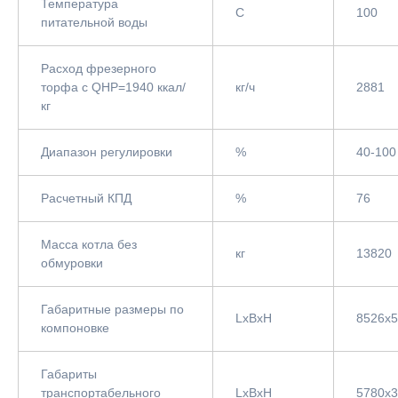
Температура
С
100
питательной воды
Расход фрезерного
торфа с QНР=1940 ккал/
кг/ч
2881
кг
Диапазон регулировки
%
40-100
Расчетный КПД
%
76
Масса котла без
кг
13820
обмуровки
Габаритные размеры по
LxBxH
8526x
компоновке
Габариты
транспортабельного
LxBxH
5780х