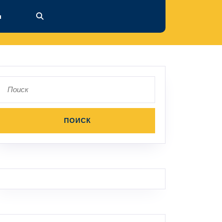
ы
Поиск
по: