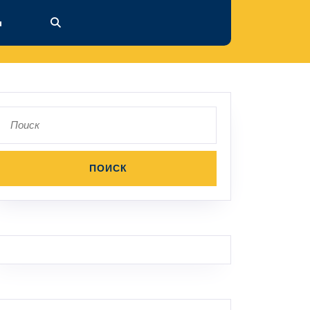
ы
Поиск
по: