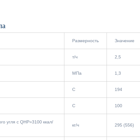
ла
Размерность
Значение
т/ч
2,5
МПа
1,3
С
194
С
100
ого угля с QНР=3100 ккал/
кг/ч
295 (556)