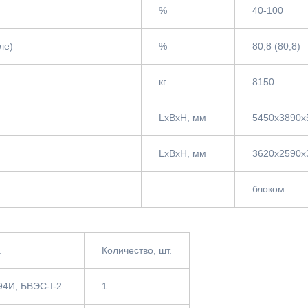
%
40-100
ле)
%
80,8 (80,8)
кг
8150
LxBxH, мм
5450x3890x
LxBxH, мм
3620х2590х
—
блоком
а
Количество, шт.
94И; БВЭС-I-2
1