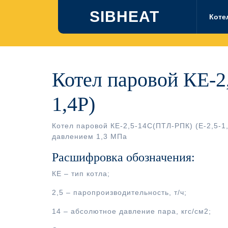
Перейти
SIBHEAT
к
Коте
содержимому
Котел паровой КЕ-2
1,4Р)
Котел паровой КЕ-2,5-14С(ПТЛ-РПК) (Е-2,5-
давлением 1,3 МПа
Расшифровка обозначения:
КЕ – тип котла;
2,5 – паропроизводительность, т/ч;
14 – абсолютное давление пара, кгс/см2;