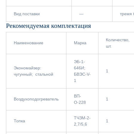
Вид поставки
—
тремя 
Рекомендуемая комплектация
Количество,
Наименование
Марка
шт.
ЭБ-1-
Экономайзер:
646И;
1
чугунный; стальной
БВЭС-V-
1
ВП-
Воздухоподогреватель
1
О-228
ТЧЗМ-2-
Топка
1
2,7/5,6