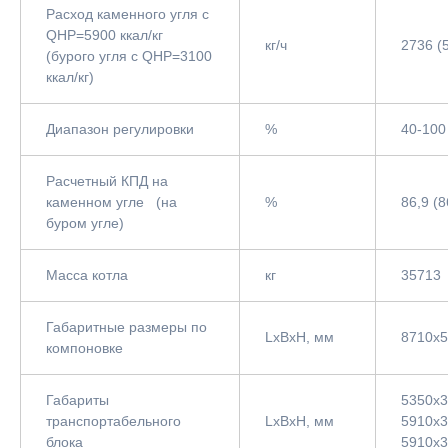
Расход каменного угля с
QНР=5900 ккал/кг
кг/ч
2736 (
(бурого угля с QНР=3100
ккал/кг)
Диапазон регулировки
%
40-100
Расчетный КПД на
каменном угле (на
%
86,9 (8
буром угле)
Масса котла
кг
35713
Габаритные размеры по
LxBxH, мм
8710x
компоновке
Габариты
5350х3
транспортабельного
LxBxH, мм
5910х3
блока
5910х