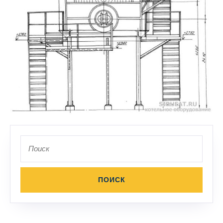
Поиск
по: