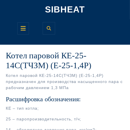
Перейти
SIBHEAT
к
содержимому
Кнопка
Открыть
Котел паровой КЕ-25-
14С(ТЧЗМ) (Е-25-1,4Р)
Котел паровой КЕ-25-14С(ТЧЗМ) (Е-25-1,4Р)
предназначен для производства насыщенного пара с
рабочим давлением 1,3 МПа
Расшифровка обозначения:
КЕ – тип котла;
25 – паропроизводительность, т/ч;
14 – абсолютное давление пара, кгс/см2;