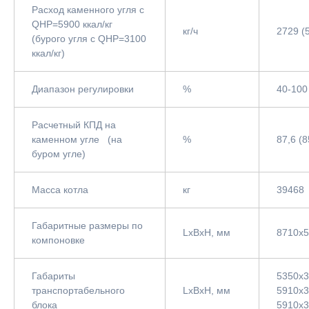
Расход каменного угля с
QНР=5900 ккал/кг
кг/ч
2729 (
(бурого угля с QНР=3100
ккал/кг)
Диапазон регулировки
%
40-100
Расчетный КПД на
каменном угле (на
%
87,6 (8
буром угле)
Масса котла
кг
39468
Габаритные размеры по
LxBxH, мм
8710x
компоновке
Габариты
5350х3
транспортабельного
LxBxH, мм
5910х3
блока
5910х