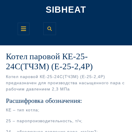
Перейти
SIBHEAT
к
содержимому
Кнопка
Открыть
Котел паровой КЕ-25-
24С(ТЧЗМ) (Е-25-2,4Р)
Котел паровой КЕ-25-24С(ТЧЗМ) (Е-25-2,4Р)
предназначен для производства насыщенного пара с
рабочим давлением 2,3 МПа
Расшифровка обозначения:
КЕ – тип котла;
25 – паропроизводительность, т/ч;
24 – абсолютное давление пара, кгс/см2;