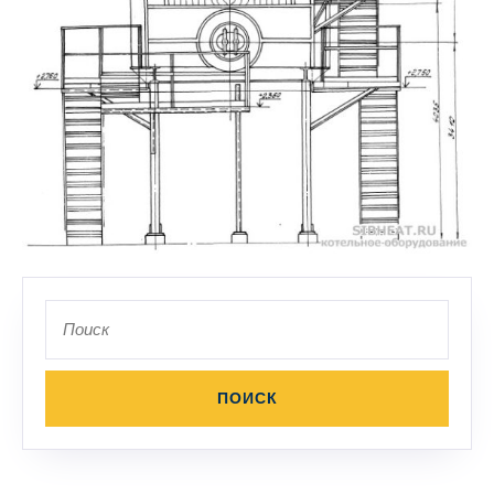
Поиск
по: