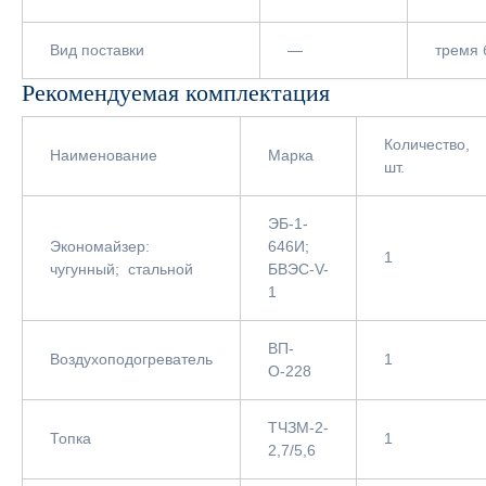
Вид поставки
—
тремя 
Рекомендуемая комплектация
Количество,
Наименование
Марка
шт.
ЭБ-1-
Экономайзер:
646И;
1
чугунный; стальной
БВЭС-V-
1
ВП-
Воздухоподогреватель
1
О-228
ТЧЗМ-2-
Топка
1
2,7/5,6