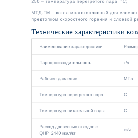
250 – температура перегретого пара, °С;
МТД-ГМ – котел многотопливный для слоевого
предтопком скоростного горения и слоевой р
Технические характеристики кот
Наименование характеристики
Разме
Паропроизводительность
т/ч
Рабочее давление
МПа
Температура перегретого пара
С
Температура питательной воды
С
Расход древесных отходов с
кг/ч
QНР=2440 ккал/кг