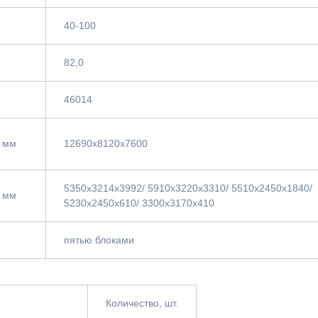
40-100
82,0
46014
 мм
12690х8120х7600
5350x3214x3992/ 5910x3220x3310/ 5510х2450х1840/
 мм
5230х2450х610/ 3300х3170х410
пятью блоками
Количество, шт.