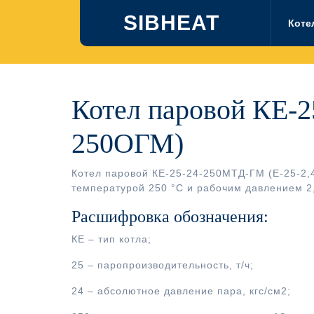
Перейти
SIBHEAT
к
Коте
содержимому
Котел паровой КЕ-2
250ОГМ)
Котел паровой КЕ-25-24-250МТД-ГМ (Е-25-2,
температурой 250 °С и рабочим давлением 2
Расшифровка обозначения:
КЕ – тип котла;
25 – паропроизводительность, т/ч;
24 – абсолютное давление пара, кгс/см2;