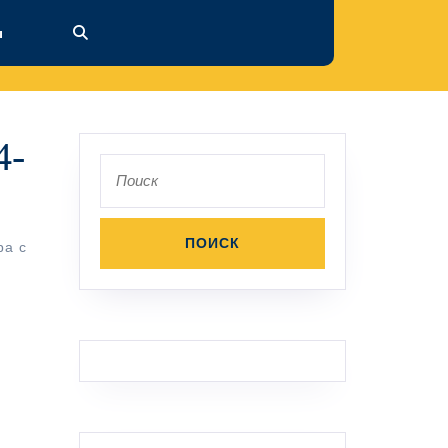
ы
4-
Поиск
по:
ра с