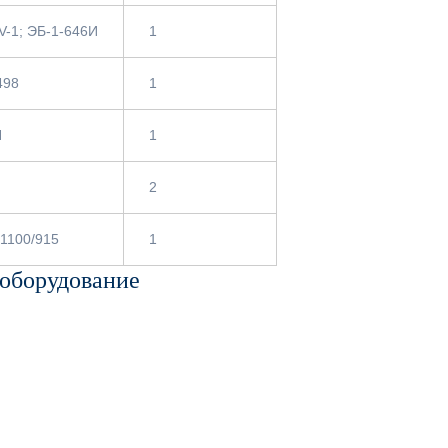
V-1; ЭБ-1-646И
1
498
1
Н
1
2
1100/915
1
 оборудование