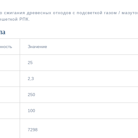
 сжигания древесных отходов с подсветкой газом / мазуто
ешеткой РПК.
ла
рность
Значение
25
2,3
250
100
7298