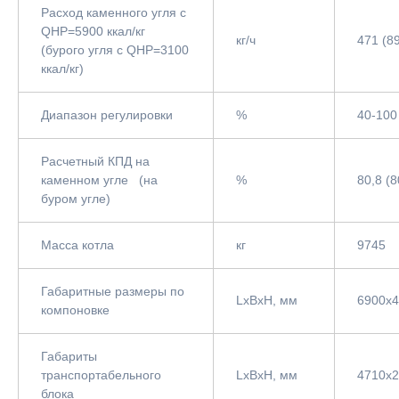
Расход каменного угля с
QНР=5900 ккал/кг
кг/ч
471 (8
(бурого угля с QНР=3100
ккал/кг)
Диапазон регулировки
%
40-100
Расчетный КПД на
каменном угле (на
%
80,8 (8
буром угле)
Масса котла
кг
9745
Габаритные размеры по
LxBxH, мм
6900x
компоновке
Габариты
транспортабельного
LxBxH, мм
4710х
блока