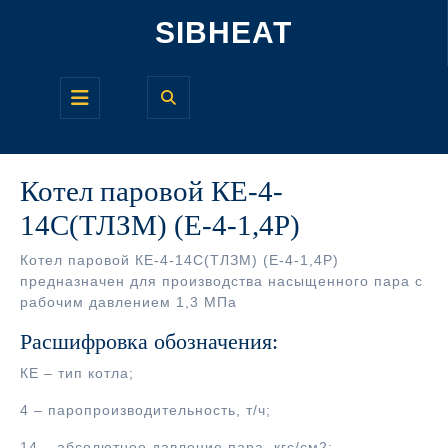
Перейти
SIBHEAT
к
содержимому
Кнопка
Открыть
Котел паровой КЕ-4-
14С(ТЛЗМ) (Е-4-1,4Р)
Котел паровой КЕ-4-14С(ТЛЗМ) (Е-4-1,4Р)
предназначен для производства насыщенного пара с
рабочим давлением 1,3 МПа
Расшифровка обозначения:
КЕ – тип котла;
4 – паропроизводительность, т/ч;
14 – абсолютное давление пара, кгс/см2;