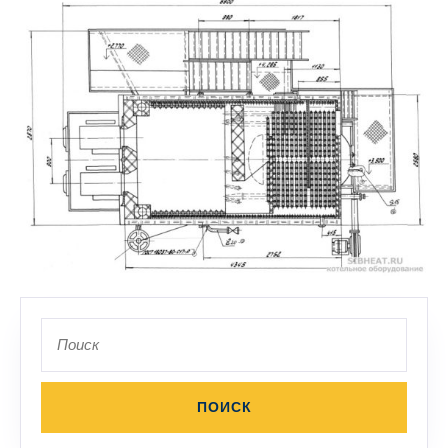
Поиск
по: