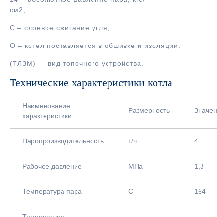
см2;
С – слоевое сжигание угля;
О – котел поставляется в обшивке и изоляции.
(ТЛЗМ) — вид топочного устройства.
Технические характеристики котла
Наименование
Размерность
Значе
характеристики
Паропроизводительность
т/ч
4
Рабочее давление
МПа
1,3
Температура пара
С
194
Температура