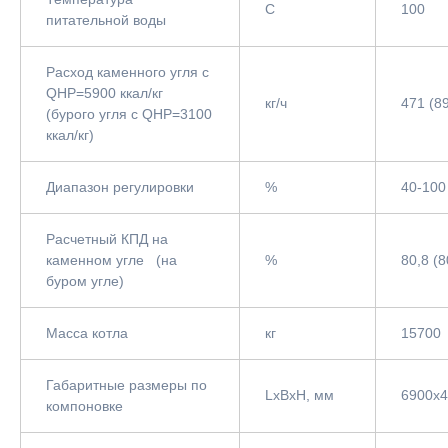
С
100
питательной воды
Расход каменного угля с
QНР=5900 ккал/кг
кг/ч
471 (8
(бурого угля с QНР=3100
ккал/кг)
Диапазон регулировки
%
40-100
Расчетный КПД на
каменном угле (на
%
80,8 (8
буром угле)
Масса котла
кг
15700
Габаритные размеры по
LxBxH, мм
6900x
компоновке