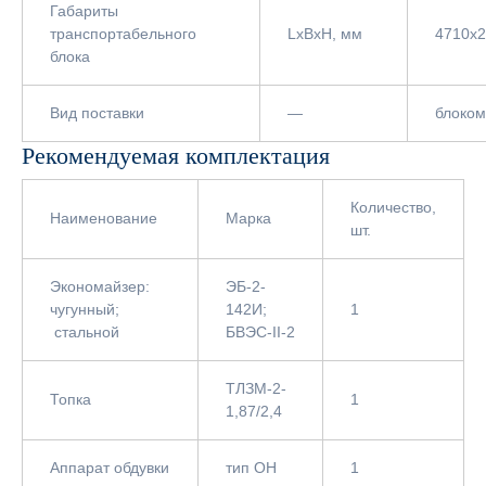
Габариты
транспортабельного
LxBxH, мм
4710х
блока
Вид поставки
—
блоком
Рекомендуемая комплектация
Количество,
Наименование
Марка
шт.
Экономайзер:
ЭБ-2-
чугунный;
142И;
1
стальной
БВЭС-II-2
ТЛЗМ-2-
Топка
1
1,87/2,4
Аппарат обдувки
тип ОН
1