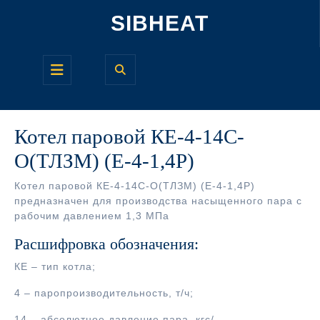
Перейти
SIBHEAT
к
содержимому
Кнопка
Открыть
Котел паровой КЕ-4-14С-
О(ТЛЗМ) (Е-4-1,4Р)
Котел паровой КЕ-4-14С-О(ТЛЗМ) (Е-4-1,4Р)
предназначен для производства насыщенного пара с
рабочим давлением 1,3 МПа
Расшифровка обозначения:
КЕ – тип котла;
4 – паропроизводительность, т/ч;
14 – абсолютное давление пара, кгс/