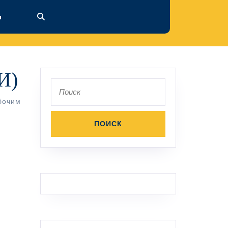
ы
И)
Поиск
по:
бочим