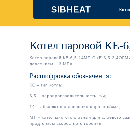
Перейти
SIBHEAT
к
Коте
содержимому
Котел паровой КЕ-
Котел паровой КЕ-6,5-14МТ-О (Е-6,5-2,4ОГМ
давлением 1,3 МПа
Расшифровка обозначения:
КЕ – тип котла;
6,5 – паропроизводительность, т/ч;
14 – абсолютное давление пара, кгс/см2;
МТ – котел многотопливный для слоевого сжи
предтопком скоростного горения;