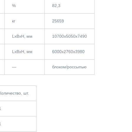
%
82,3
кг
25659
LxBxH, мм
10700x5050x7490
LxBxH, мм
6000х2760х3980
—
блоком/россыпью
Количество, шт.
1
1