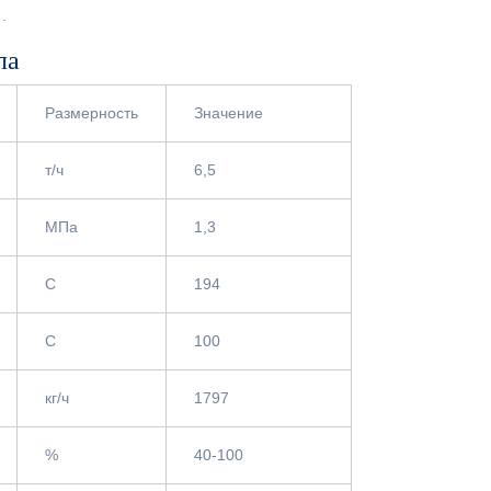
.
ла
Размерность
Значение
т/ч
6,5
МПа
1,3
С
194
С
100
кг/ч
1797
%
40-100