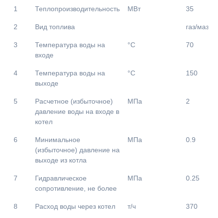
№
Наименование
Размерность
Значение
1
Теплопроизводительность
МВт
35
2
Вид топлива
газ/мазут
3
Температура воды на
°С
70
входе
4
Температура воды на
°С
150
выходе
5
Расчетное (избыточное)
МПа
2
давление воды на входе в
котел
6
Минимальное
МПа
0.9
(избыточное) давление на
выходе из котла
7
Гидравлическое
МПа
0.25
сопротивление, не более
8
Расход воды через котел
т/ч
370