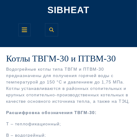
Перейти
SIBHEAT
к
содержимому
Кнопка
Открыть
Котлы ТВГМ-30 и ПТВМ-30
Водогрейные котлы типа ТВГМ и ПТВМ-30
предназначены для получения горячей воды с
температурой до 150 °С и давлением до 1,75 МПа.
Котлы устанавливаются в районных отопительных и
крупных отопительно-производственных котельных в
качестве основного источника тепла, а также на ТЭЦ.
Расшифровка обозначения ТВГМ-30:
Т – теплофикационный;
В – водогрейный;