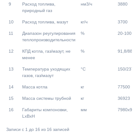
9
Расход топлива,
нм3/ч
3880
природный газ
10
Расход топлива, мазут
кг/ч
3700
11
Диапазон реугулирования
%
20-100
теплопроизводительности
12
КПД котла, газ/мазут, не
%
91,8/88,1
менее
13
Температура уходящих
°С
150/237
газов, газ/мазут
14
Масса котла
кг
77500
15
Масса системы трубной
кг
36923
16
Габариты компоновки,
мм
7980х910
LxBxH
Записи с 1 до 16 из 16 записей