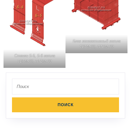
Блок конвективный котла
ТВГМ-30, ПТВМ-30
Стенки Б-5, Б-6 котла
ТВГМ-30, ПТВМ-30
Поиск
по: