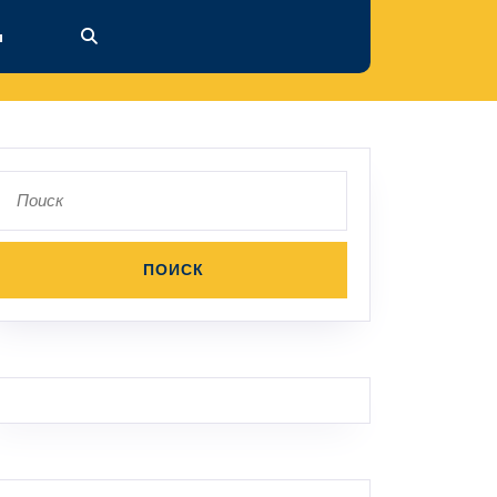
ы
Поиск
по: