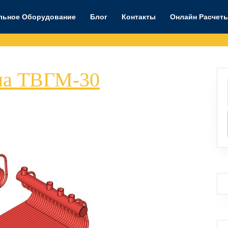
льное Оборудование
Блог
Контакты
Онлайн Расчет
Стенки
тла ТВГМ-30
З-1,
З-2
котла
ТВГМ-30