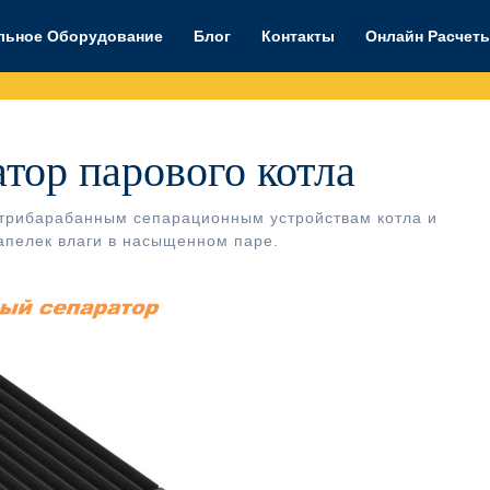
льное Оборудование
Блог
Контакты
Онлайн Расчет
ор парового котла
утрибарабанным сепарационным устройствам котла и
апелек влаги в насыщенном паре.