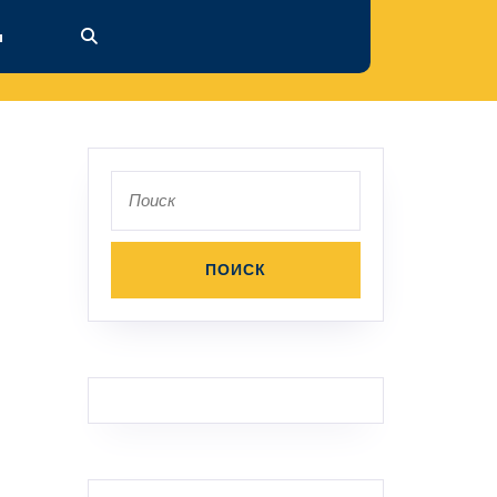
ы
Поиск
по: