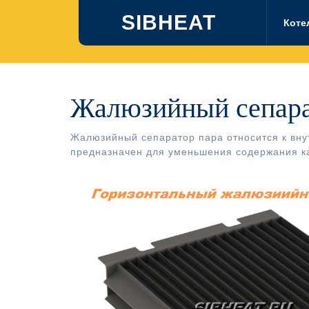
Перейти
SIBHEAT
к
Коте
содержимому
Жалюзийный сепарат
Жалюзийный сепаратор пара относится к вн
предназначен для уменьшения содержания к