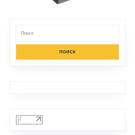
Поиск
по: