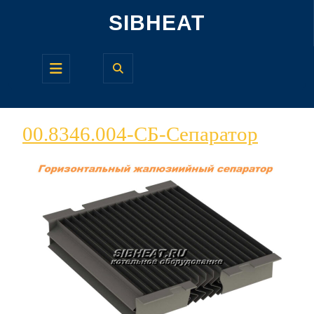
Перейти
SIBHEAT
к
содержимому
Кнопка
Открыть
00.834
00.8346.004-СБ-Сепаратор
СБ-
Сепар