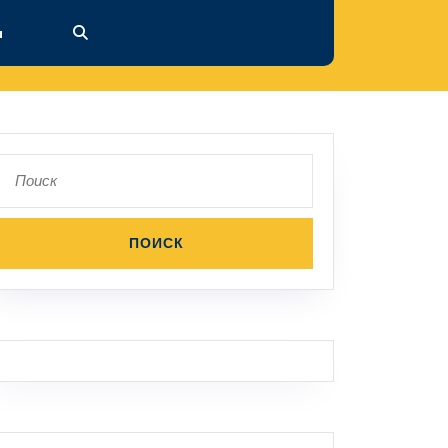
ы
Поиск
по: