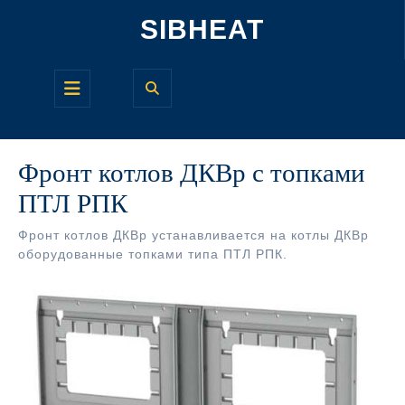
Перейти
SIBHEAT
к
содержимому
Кнопка
Открыть
Фронт котлов ДКВр с топками
ПТЛ РПК
Фронт котлов ДКВр устанавливается на котлы ДКВр
оборудованные топками типа ПТЛ РПК.