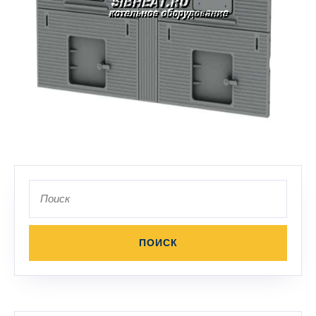
Фронт ДКВр
Поиск
по: