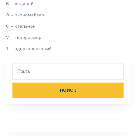
В – водяной
Э – экономайзер
С – стальной
V – типоразмер
1 – одноколонковый
Поиск
по: