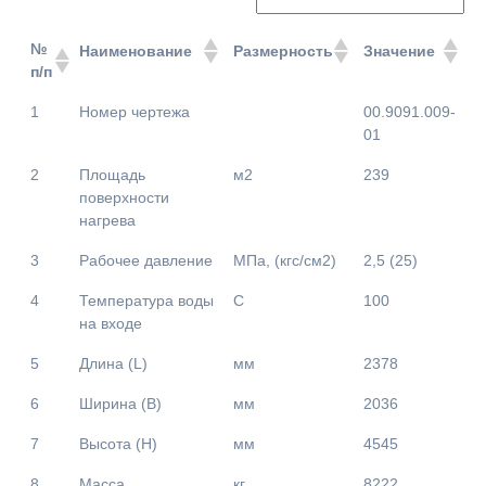
№
Наименование
Размерность
Значение
п/п
№
Наименование
Размерность
Значение
1
Номер чертежа
00.9091.009-
п/п
01
2
Площадь
м2
239
поверхности
нагрева
3
Рабочее давление
МПа, (кгс/см2)
2,5 (25)
4
Температура воды
С
100
на входе
5
Длина (L)
мм
2378
6
Ширина (B)
мм
2036
7
Высота (H)
мм
4545
8
Масса
кг
8222