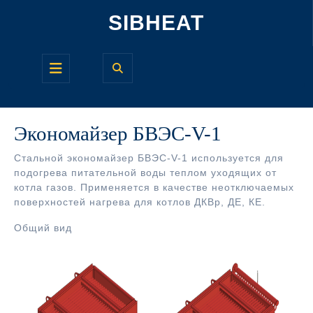
Перейти
SIBHEAT
к
содержимому
Кнопка
Открыть
Экономайзер БВЭС-V-1
Стальной экономайзер БВЭС-V-1 используется для
подогрева питательной воды теплом уходящих от
котла газов. Применяется в качестве неотключаемых
поверхностей нагрева для котлов ДКВр, ДЕ, КЕ.
Общий вид