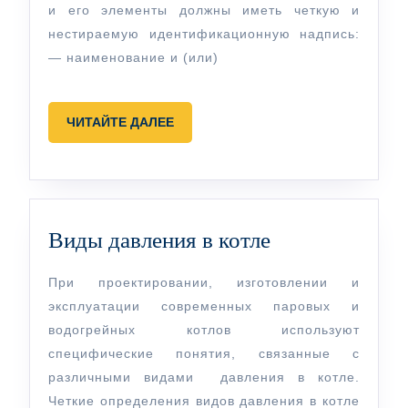
табличке
и его элементы должны иметь четкую и
котла
нестираемую идентификационную надпись:
— наименование и (или)
ЧИТАЙТЕ
ЧИТАЙТЕ ДАЛЕЕ
ДАЛЕЕ
Виды
Виды давления в котле
давления
При проектировании, изготовлении и
в
эксплуатации современных паровых и
котле
водогрейных котлов используют
специфические понятия, связанные с
различными видами давления в котле.
Четкие определения видов давления в котле