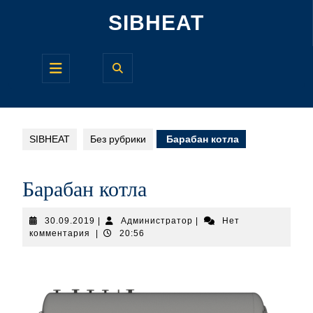
Перейти
SIBHEAT
к
содержимому
Кнопка
Открыть
SIBHEAT
Без рубрики
Барабан котла
Барабан котла
30.09.2019
Администратор
30.09.2019
|
Администратор
|
Нет
комментария
|
20:56