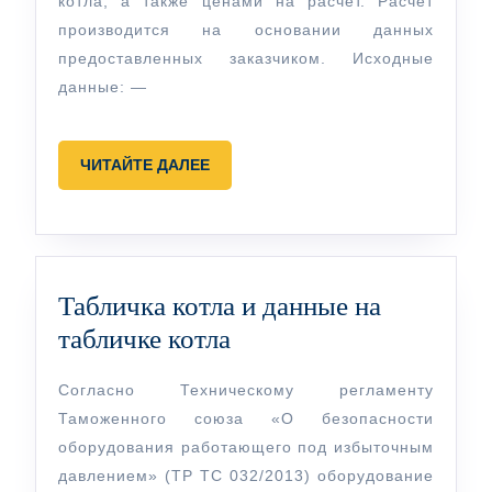
котла, а также ценами на расчет. Расчет
производится на основании данных
предоставленных заказчиком. Исходные
данные: —
ЧИТАЙТЕ
ЧИТАЙТЕ ДАЛЕЕ
ДАЛЕЕ
Табличка котла и данные на
Табличка
табличке котла
котла
Согласно Техническому регламенту
и
Таможенного союза «О безопасности
данные
оборудования работающего под избыточным
на
давлением» (ТР ТС 032/2013) оборудование