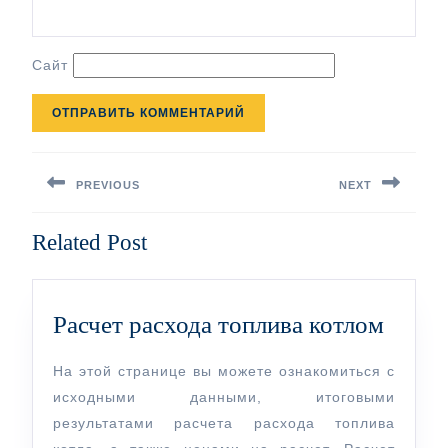
Сайт
Навигация
по
PREVIOUS
NEXT
записям
Предыдущая
Следующая
Related Post
запись:
запись:
Расче
Расчет расхода топлива котлом
расхо
На этой странице вы можете ознакомиться с
топли
исходными данными, итоговыми
котло
результатами расчета расхода топлива