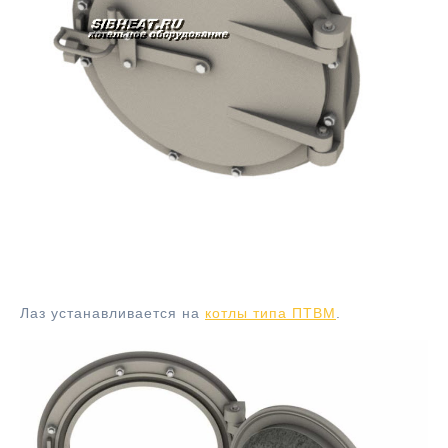
Люк-лаз котла ф480
Лаз устанавливается на
котлы типа ПТВМ
.