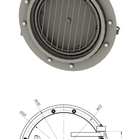
Люк-лаз котла ф480 без изоляции