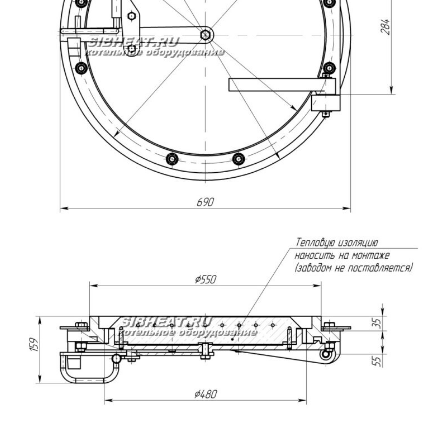
Дубликат люка-лаза котла