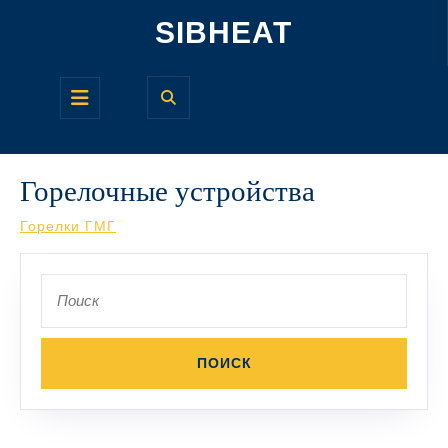
Перейти
SIBHEAT
к
содержимому
Кнопка
Открыть
Горелочные устройства
Горелки ГМГ
Поиск
по: