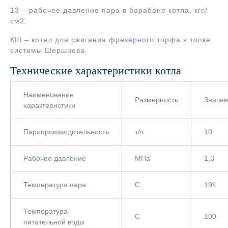
13 – рабочее давление пара в барабане котла, кгс/
см2;
КШ – котел для сжигания фрезерного торфа в топке
системы Шершнева.
Технические характеристики котла
Наименование
Размерность
Значе
характеристики
Паропроизводительность
т/ч
10
Рабочее давление
МПа
1,3
Температура пара
С
194
Температура
С
100
питательной воды