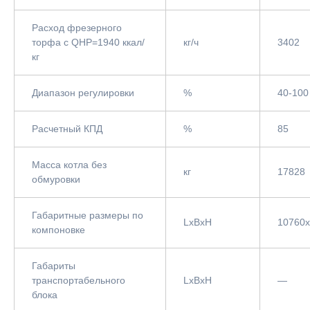
Расход фрезерного
торфа с QНР=1940 ккал/
кг/ч
3402
кг
Диапазон регулировки
%
40-100
Расчетный КПД
%
85
Масса котла без
кг
17828
обмуровки
Габаритные размеры по
LxBxH
10760
компоновке
Габариты
транспортабельного
LxBxH
—
блока