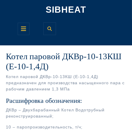
Перейти
SIBHEAT
к
содержимому
Кнопка
Открыть
Котел паровой ДКВр-10-13КШ
(Е-10-1,4Д)
Котел паровой ДКВр-10-13КШ (Е-10-1,4Д)
предназначен для производства насыщенного пара с
рабочим давлением 1,3 МПа
Расшифровка обозначения:
ДКВр – Двухбарабанный Котел Водотрубный
реконструированный;
10 – паропроизводительность, т/ч;