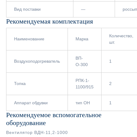
Вид поставки
—
россы
Рекомендуемая комплектация
Количество,
Наименование
Марка
шт.
ВП-
Воздухоподогреватель
1
О-300
РПК-1-
Топка
2
1100/915
Аппарат обдувки
тип ОН
1
Рекомендуемое вспомогательное
оборудование
Вентилятор ВДН-11,2-1000