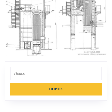
Поиск
по: