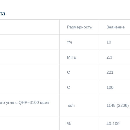
ла
Размерность
Значение
т/ч
10
МПа
2,3
С
221
С
100
ого угля с QНР=3100 ккал/
кг/ч
1145 (2238)
%
40-100