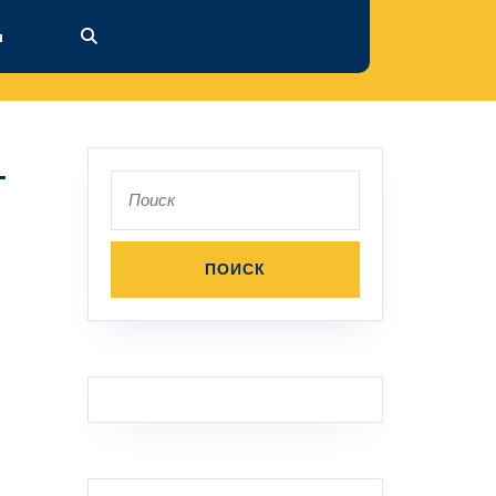
ы
-
Поиск
по: