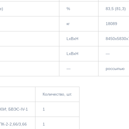
ле)
%
83,5 (81,3)
кг
18089
LxBxH
8450x5830x
LxBxH
—
—
россыпью
Количество, шт.
0И; БВЭС-IV-1
1
К-2-2,66/3,66
1