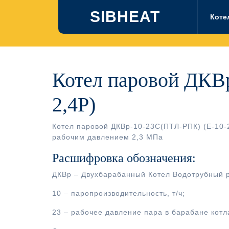
Перейти
SIBHEAT
к
Коте
содержимому
Котел паровой ДКВ
2,4Р)
Котел паровой ДКВр-10-23С(ПТЛ-РПК) (Е-10-
рабочим давлением 2,3 МПа
Расшифровка обозначения:
ДКВр – Двухбарабанный Котел Водотрубный 
10 – паропроизводительность, т/ч;
23 – рабочее давление пара в барабане котла