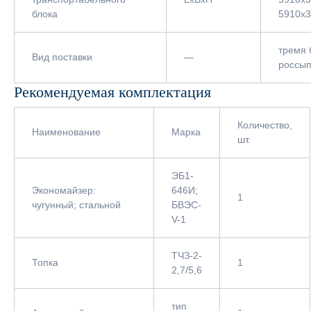
блока
5910х
тремя 
Вид поставки
—
россы
Рекомендуемая комплектация
Количество,
Наименование
Марка
шт.
ЭБ1-
Экономайзер:
646И;
1
чугунный; стальной
БВЭС-
V-1
ТЧЗ-2-
Топка
1
2,7/5,6
тип