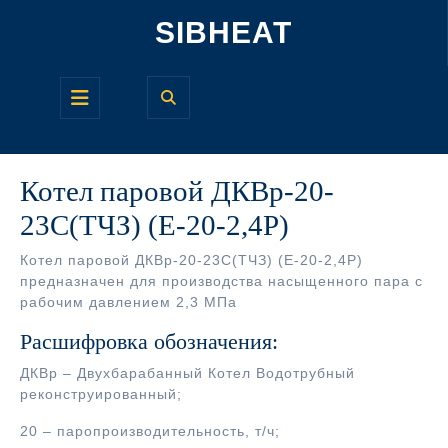
Перейти
SIBHEAT
к
содержимому
Кнопка
Открыть
Котел паровой ДКВр-20-
23С(ТЧЗ) (Е-20-2,4Р)
Котел паровой ДКВр-20-23С(ТЧЗ) (Е-20-2,4Р)
предназначен для производства насыщенного пара с
рабочим давлением 2,3 МПа
Расшифровка обозначения:
ДКВр – Двухбарабанный Котел Водотрубный
реконструированный;
20 – паропроизводительность, т/ч;