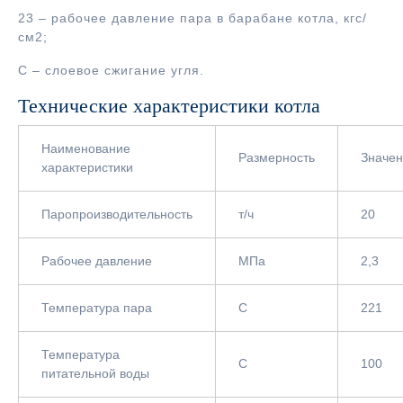
23 – рабочее давление пара в барабане котла, кгс/
см2;
С – слоевое сжигание угля.
Технические характеристики котла
Наименование
Размерность
Значе
характеристики
Паропроизводительность
т/ч
20
Рабочее давление
МПа
2,3
Температура пара
С
221
Температура
С
100
питательной воды