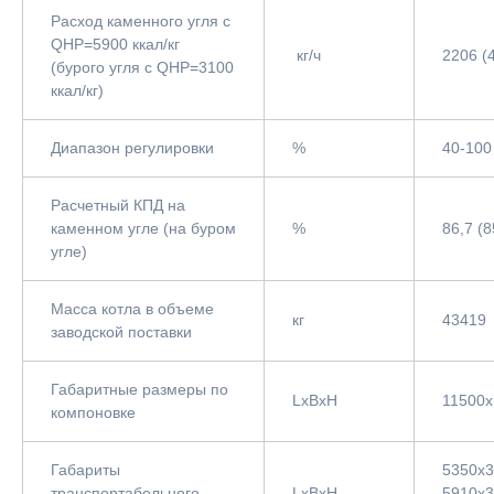
Расход каменного угля с
QНР=5900 ккал/кг
кг/ч
2206 (
(бурого угля с QНР=3100
ккал/кг)
Диапазон регулировки
%
40-100
Расчетный КПД на
каменном угле (на буром
%
86,7 (8
угле)
Масса котла в объеме
кг
43419
заводской поставки
Габаритные размеры по
LxBxH
11500х
компоновке
Габариты
5350х3
транспортабельного
LxBxH
5910х3