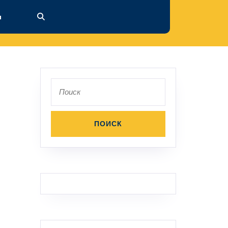
ы
Поиск
по: