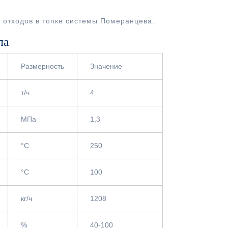
 отходов в топке системы Померанцева.
ла
Размерность
Значение
т/ч
4
МПа
1,3
°С
250
°С
100
кг/ч
1208
%
40-100