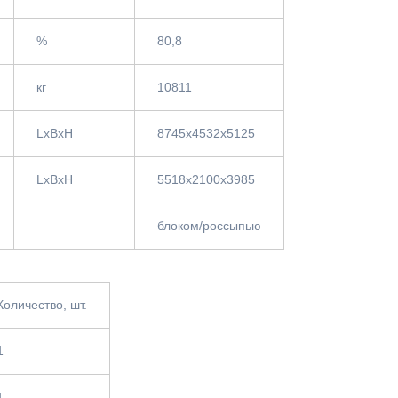
%
80,8
кг
10811
LxBxH
8745x4532x5125
LxBxH
5518х2100х3985
—
блоком/россыпью
Количество, шт.
1
1