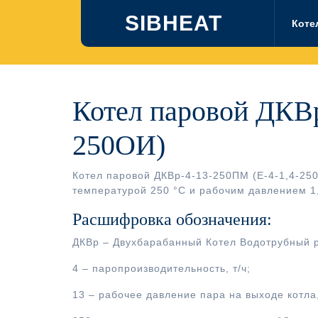
Перейти
SIBHEAT
к
Коте
содержимому
Котел паровой ДКВр
250ОИ)
Котел паровой ДКВр-4-13-250ПМ (Е-4-1,4-250
температурой 250 °С и рабочим давлением 1
Расшифровка обозначения:
ДКВр – Двухбарабанный Котел Водотрубный 
4 – паропроизводительность, т/ч;
13 – рабочее давление пара на выходе котла,