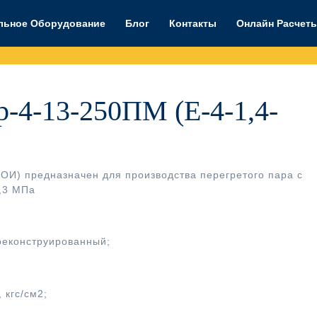
льное Оборудование
Блог
Контакты
Онлайн Расчет
-4-13-250ПМ (Е-4-1,4-
ОИ) предназначен для производства перегретого пара с
,3 МПа
реконструированный;
 кгс/см2;