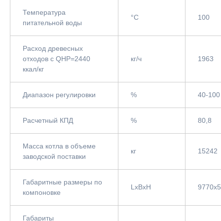
Температура
°С
100
питательной воды
Расход древесных
отходов с QНР=2440
кг/ч
1963
ккал/кг
Диапазон регулировки
%
40-100
Расчетный КПД
%
80,8
Масса котла в объеме
кг
15242
заводской поставки
Габаритные размеры по
LxBxH
9770x
компоновке
Габариты