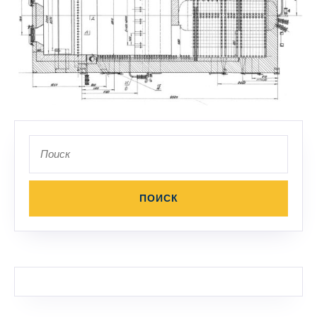
Поиск
по: