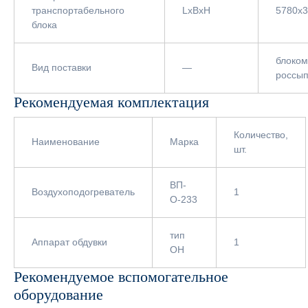
транспортабельного
LxBxH
5780х
блока
блоком
Вид поставки
—
россы
Рекомендуемая комплектация
Количество,
Наименование
Марка
шт.
ВП-
Воздухоподогреватель
1
О-233
тип
Аппарат обдувки
1
ОН
Рекомендуемое вспомогательное
оборудование