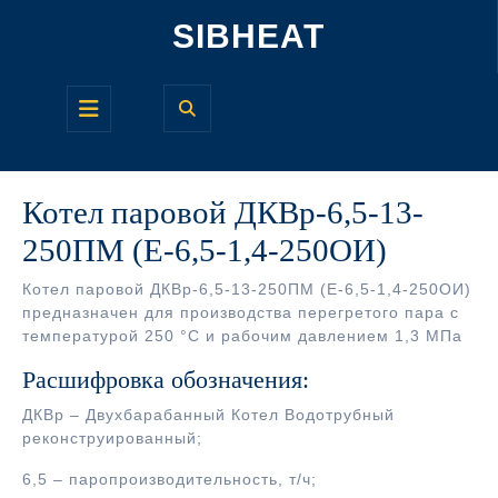
Перейти
SIBHEAT
к
содержимому
Кнопка
Открыть
Котел паровой ДКВр-6,5-13-
250ПМ (Е-6,5-1,4-250ОИ)
Котел паровой ДКВр-6,5-13-250ПМ (Е-6,5-1,4-250ОИ)
предназначен для производства перегретого пара с
температурой 250 °С и рабочим давлением 1,3 МПа
Расшифровка обозначения:
ДКВр – Двухбарабанный Котел Водотрубный
реконструированный;
6,5 – паропроизводительность, т/ч;