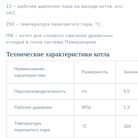
13 – рабочее давление пара на выходе котла, кгс/
см2;
250 – температура перегретого пара, °С;
ПМ – котел для слоевого сжигания древесных
отходов в топке системы Померанцева.
Технические характеристики котла
Наименование
Размерность
Значе
характеристики
Паропроизводительность
т/ч
6,5
Рабочее давление
МПа
1,3
Температура
°С
250
перегретого пара