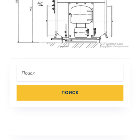
Поиск
по: