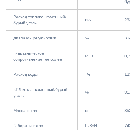
бу
Расход топлива, каменный/
кг/ч
23
бурый уголь
Диапазон регулировки
%
30
Гидравлическое
МПа
0,
сопротивление, не более
Расход воды
т/ч
12
КПД котла, каменный/бурый
%
81
уголь
Масса котла
кг
35
Габариты котла
LxBxH
74