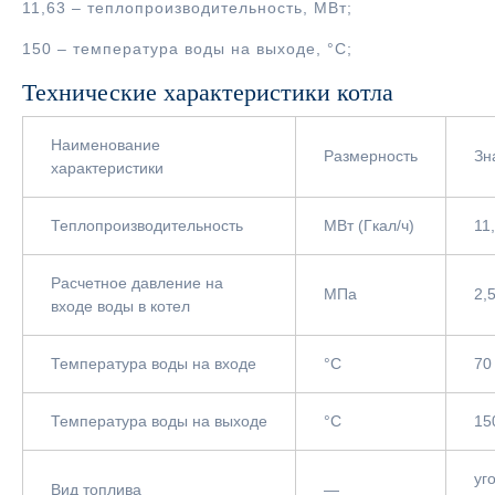
11,63 – теплопроизводительность, МВт;
150 – температура воды на выходе, °С;
Технические характеристики котла
Наименование
Размерность
Зн
характеристики
Теплопроизводительность
МВт (Гкал/ч)
11
Расчетное давление на
МПа
2,
входе воды в котел
Температура воды на входе
°С
70
Температура воды на выходе
°С
15
уг
Вид топлива
—