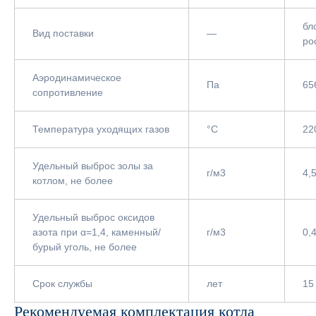
бл
Вид поставки
—
ро
Аэродинамическое
Па
65
сопротивление
Температура уходящих газов
°С
22
Удельный выброс золы за
г/м3
4,
котлом, не более
Удельный выброс оксидов
азота при α=1,4, каменный/
г/м3
0,4
бурый уголь, не более
Срок службы
лет
15
Рекомендуемая комплектация котла