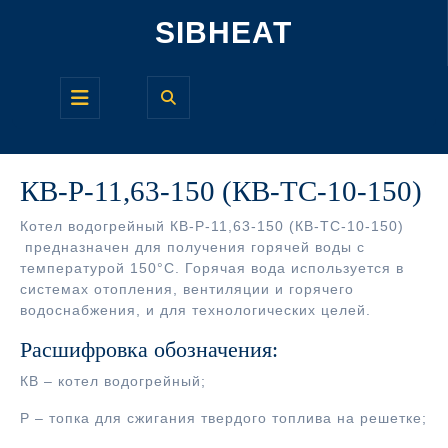
Перейти
SIBHEAT
к
содержимому
Кнопка
Открыть
КВ-Р-11,63-150 (КВ-ТС-10-150)
Котел водогрейный КВ-Р-11,63-150 (КВ-ТС-10-150)
предназначен для получения горячей воды с
температурой 150°С. Горячая вода используется в
системах отопления, вентиляции и горячего
водоснабжения, и для технологических целей.
Расшифровка обозначения:
КВ – котел водогрейный;
Р – топка для сжигания твердого топлива на решетке;