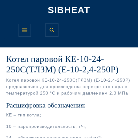
Перейти
SIBHEAT
к
содержимому
Кнопка
Открыть
Котел паровой КЕ-10-24-
250С(ТЛЗМ) (Е-10-2,4-250Р)
Котел паровой КЕ-10-24-250С(ТЛЗМ) (Е-10-2,4-250Р)
предназначен для производства перегретого пара с
температурой 250 °С и рабочим давлением 2,3 МПа
Расшифровка обозначения:
КЕ – тип котла;
10 – паропроизводительность, т/ч;
24 – абсолютное давление пара, кгс/см2;