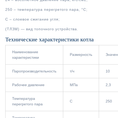
250 – температура перегретого пара, °С;
С – слоевое сжигание угля;
(ТЛЗМ) — вид топочного устройства.
Технические характеристики котла
Наименование
Размерность
Значе
характеристики
Паропроизводительность
т/ч
10
Рабочее давление
МПа
2,3
Температура
С
250
перегретого пара
Температура