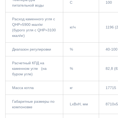
С
100
питательной воды
Расход каменного угля с
QНР=5900 ккал/кг
кг/ч
1196 (
(бурого угля с QНР=3100
ккал/кг)
Диапазон регулировки
%
40-100
Расчетный КПД на
каменном угле (на
%
82,8 (8
буром угле)
Масса котла
кг
17715
Габаритные размеры по
LxBxH, мм
8710x
компоновке