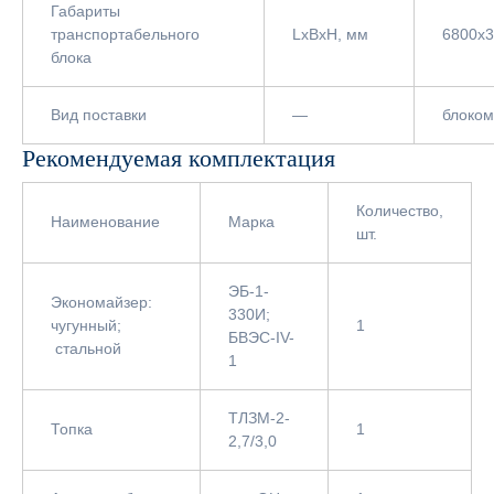
Габариты
транспортабельного
LxBxH, мм
6800х
блока
Вид поставки
—
блоком
Рекомендуемая комплектация
Количество,
Наименование
Марка
шт.
ЭБ-1-
Экономайзер:
330И;
чугунный;
1
БВЭС-IV-
стальной
1
ТЛЗМ-2-
Топка
1
2,7/3,0