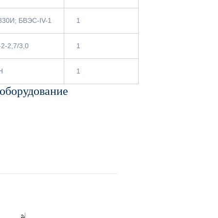
330И; БВЭС-IV-1
1
2-2,7/3,0
1
Н
1
 оборудование