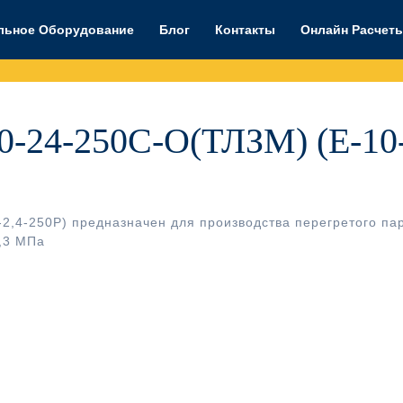
льное Оборудование
Блог
Контакты
Онлайн Расчет
0-24-250С-О(ТЛЗМ) (Е-10
2,4-250Р) предназначен для производства перегретого па
,3 МПа