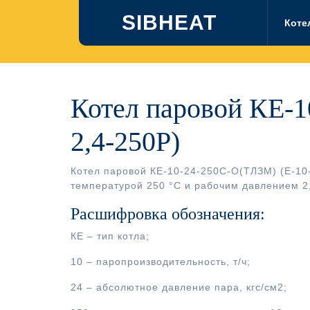
Перейти
SIBHEAT
к
Коте
содержимому
Котел паровой КЕ-1
2,4-250Р)
Котел паровой КЕ-10-24-250С-О(ТЛЗМ) (Е-10-
температурой 250 °С и рабочим давлением 2
Расшифровка обозначения:
КЕ – тип котла;
10 – паропроизводительность, т/ч;
24 – абсолютное давление пара, кгс/см2;