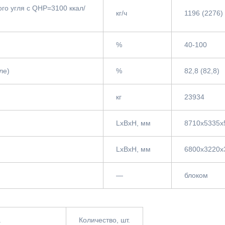
ого угля с QНР=3100 ккал/
кг/ч
1196 (2276)
%
40-100
ле)
%
82,8 (82,8)
кг
23934
LxBxH, мм
8710x5335x
LxBxH, мм
6800х3220х
—
блоком
а
Количество, шт.