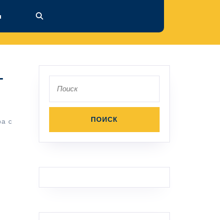
ы
-
Поиск
по:
ра с