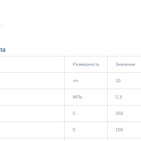
;
ла
Размерность
Значение
т/ч
10
МПа
2,3
С
250
С
100