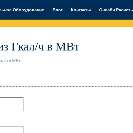
льное Оборудование
Блог
Контакты
Онлайн Расчет
з Гкал/ч в МВт
ал/ч в МВт