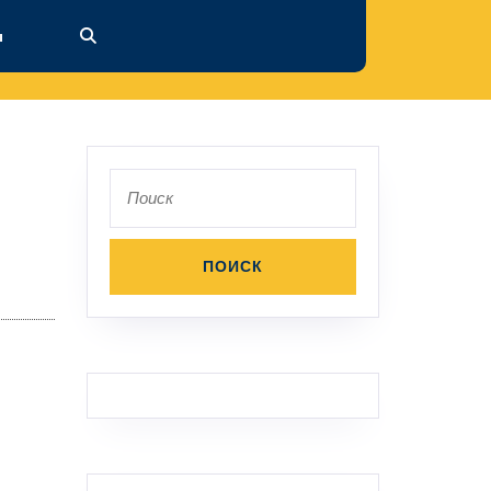
ы
Поиск
по: