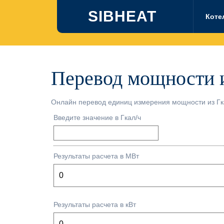
Перейти
SIBHEAT
к
Коте
содержимому
Перевод мощности и
Онлайн перевод единиц измерения мощности из Гк
Введите значение в Гкал/ч
Результаты расчета в МВт
Результаты расчета в кВт