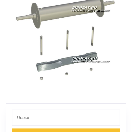
Запчасти барабана ротора
Поиск
по: