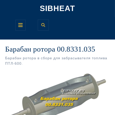
Перейти
SIBHEAT
к
содержимому
Кнопка
Открыть
Барабан ротора 00.8331.035
Барабан ротора в сборе для забрасывателя топлива
ПТЛ-600.