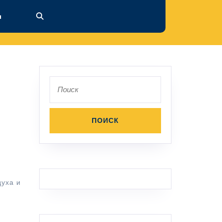
ы
Поиск
по:
духа и