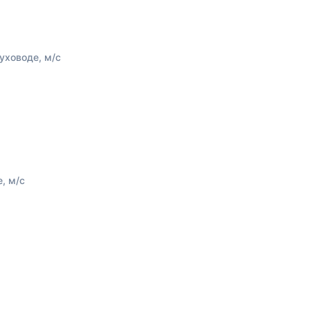
уховоде, м/с
, м/с