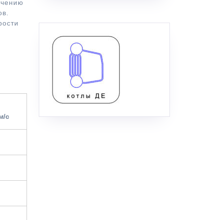
ичению
ов.
рости
м/с