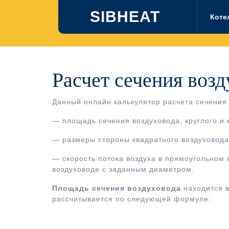
Перейти
SIBHEAT
к
Коте
содержимому
Расчет сечения воз
Данный онлайн калькулятор расчета сечения 
— площадь сечения воздуховода, круглого и 
— размеры стороны квадратного воздуховода 
— скорость потока воздуха в прямоугольном 
воздуховоде с заданным диаметром.
Площадь сечения воздуховода
находится в
рассчитывается по следующей формуле: