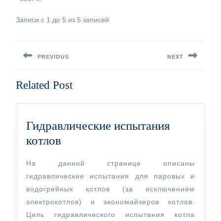
Записи с 1 до 5 из 5 записей
Навигация
по
PREVIOUS
NEXT
записям
Предыдущая
Следующая
Related Post
запись:
запись:
Гидравлические испытания
Гидравлические
котлов
испытания
На данной странице описаны
котлов
гидравлические испытания для паровых и
водогрейных котлов (за исключением
электрокотлов) и экономайзеров котлов.
Цель гидравлического испытания котла