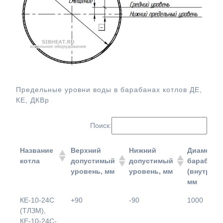
Предельные уровни воды в барабанах котлов ДЕ,
КЕ, ДКВр
Поиск:
Название
Верхний
Нижний
Диаметр
котла
допустимый
допустимый
барабана
уровень, мм
уровень, мм
(внутренн
мм
Название
Верхний
Нижний
Диаметр
КЕ-10-24С
+90
-90
1000
котла
допустимый
допустимый
барабана
(ТЛЗМ),
уровень, мм
уровень, мм
(внутренн
КЕ-10-24С-