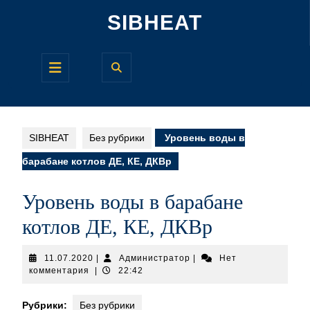
Перейти
SIBHEAT
к
содержимому
Кнопка
Открыть
SIBHEAT
Без рубрики
Уровень воды в
барабане котлов ДЕ, КЕ, ДКВр
Уровень воды в барабане
котлов ДЕ, КЕ, ДКВр
11.07.2020
Администратор
11.07.2020
|
Администратор
|
Нет
комментария
|
22:42
Рубрики:
Без рубрики